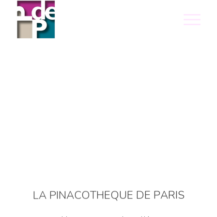
S
I
R
A
P
E
D
E
U
Q
E
H
T
O
C
A
N
I
P
A
L