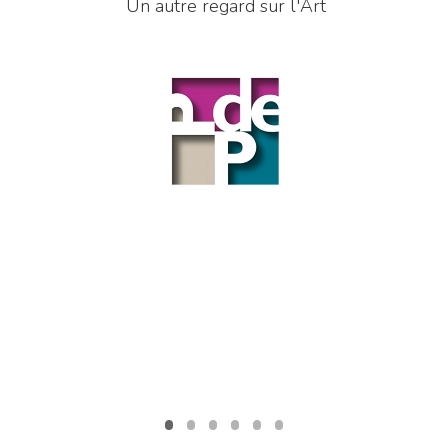
U
n
a
u
t
r
u
r
l
'
A
r
t
e
s
r
d
e
r
g
a